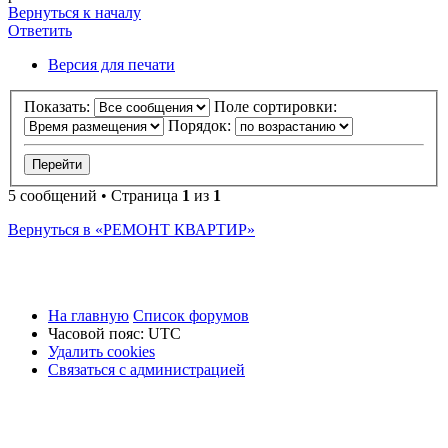
Вернуться к началу
Ответить
О
т
в
е
т
и
т
ь
Версия для печати
Показать:
Поле сортировки:
Порядок:
5 сообщений • Страница
1
из
1
Вернуться в «РЕМОНТ КВАРТИР»
На главную
Список форумов
Часовой пояс:
UTC
Удалить cookies
Связаться
С
в
я
з
а
т
ь
с
я
с
а
д
м
и
н
и
с
т
р
а
ц
и
е
й
с
администрацией