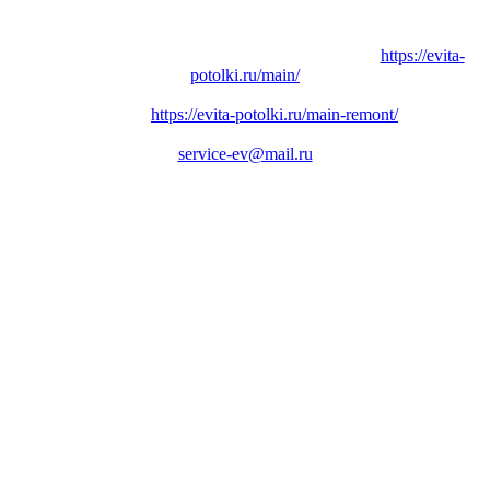
Заказать
Натяжные потолки
в Вашем городе:
https://evita-
potolki.ru/main/
Заказать
Ремонт квартиры
, дома или коттеджа в Вашем
городе:
https://evita-potolki.ru/main-remont/
По вопросам
размещения рекламы
обращайтесь по адресу:
service-ev@mail.ru