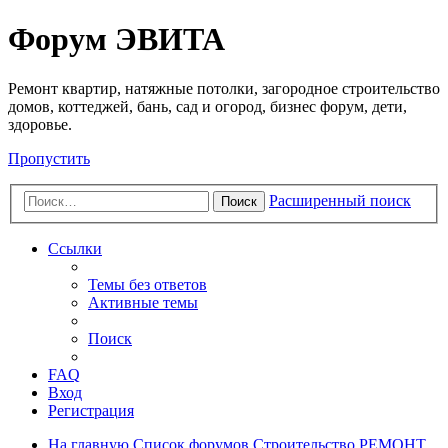
Регистрация
Форум ЭВИТА
Ремонт квартир, натяжные потолки, загородное строительство
домов, коттеджей, бань, сад и огород, бизнес форум, дети,
здоровье.
Пропустить
Расширенный поиск
Поиск
Ссылки
Темы без ответов
Активные темы
Поиск
FAQ
Вход
Р
е
г
и
с
т
р
а
ц
и
я
На главную
Список форумов
Строительство
РЕМОНТ