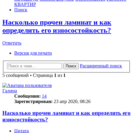
КВАРТИР
Поиск
Насколько прочен ламинат и как
определить его износостойкость?
Ответить
О
т
в
е
т
и
т
ь
Версия для печати
Расширенный поиск
Поиск
5 сообщений • Страница
1
из
1
Галина
Сообщения:
14
Зарегистрирован:
23 апр 2020, 08:26
Насколько прочен ламинат и как определить его
износостойкость?
Цитата