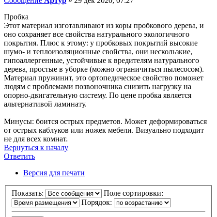
Сообщение
Артур
»
29 дек 2020, 07:27
Пробка
Этот материал изготавливают из коры пробкового дерева, и
оно сохраняет все свойства натурального экологичного
покрытия. Плюс к этому: у пробковых покрытий высокие
шумо- и теплоизоляционные свойства, они нескользкие,
гипоаллергенные, устойчивые к вредителям натурального
дерева, простые в уборке (можно ограничиться пылесосом).
Материал пружинит, это ортопедическое свойство поможет
людям с проблемами позвоночника снизить нагрузку на
опорно-двигательную систему. По цене пробка является
альтернативой ламинату.
Минусы: боится острых предметов. Может деформироваться
от острых каблуков или ножек мебели. Визуально подходит
не для всех комнат.
Вернуться к началу
Ответить
О
т
в
е
т
и
т
ь
Версия для печати
Показать:
Поле сортировки:
Порядок: