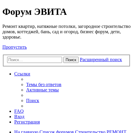
Регистрация
Форум ЭВИТА
Ремонт квартир, натяжные потолки, загородное строительство
домов, коттеджей, бань, сад и огород, бизнес форум, дети,
здоровье.
Пропустить
Расширенный поиск
Поиск
Ссылки
Темы без ответов
Активные темы
Поиск
FAQ
Вход
Р
е
г
и
с
т
р
а
ц
и
я
На главную
Список форумов
Строительство
РЕМОНТ