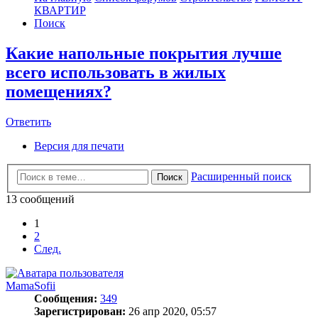
КВАРТИР
Поиск
Какие напольные покрытия лучше
всего использовать в жилых
помещениях?
Ответить
О
т
в
е
т
и
т
ь
Версия для печати
Расширенный поиск
Поиск
13 сообщений
1
2
След.
MamaSofii
Сообщения:
349
Зарегистрирован:
26 апр 2020, 05:57