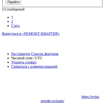
13 сообщений
1
2
След.
Вернуться в «РЕМОНТ КВАРТИР»
На главную
Список форумов
Часовой пояс:
UTC
Удалить cookies
Связаться
С
в
я
з
а
т
ь
с
я
с
а
д
м
и
н
и
с
т
р
а
ц
и
е
й
с
администрацией
Заказать
Натяжные потолки
в Вашем городе:
https://evita-
potolki.ru/main/