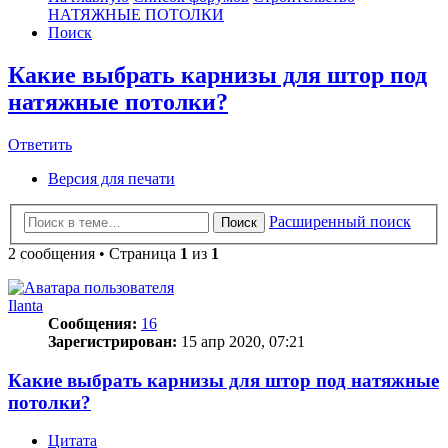
НАТЯЖНЫЕ ПОТОЛКИ
Поиск
Какие выбрать карнизы для штор под
натяжные потолки?
Ответить
О
т
в
е
т
и
т
ь
Версия для печати
Расширенный поиск
Поиск
2 сообщения • Страница
1
из
1
Ilanta
Сообщения:
16
Зарегистрирован:
15 апр 2020, 07:21
Какие выбрать карнизы для штор под натяжные
потолки?
Цитата