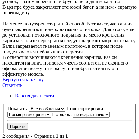
уголок, а затем деревянный брус на всю длину карниза.
В центре бруса закрепляют стеновой багет, а на нем - скрытую
перекладину.
Не менее популярен открытый способ. В этом случае карниз
будет закрепляться поверх натяжного потолка. Для этого, еще
до установки потолочного покрытия на место крепления
карниза к плите перекрытия следует надежно закрепить балку.
Балка закрывается тканевым полотном, в котором после
проделываются небольшие отверстия.
В отверстия вкручиваются крепления карниза. Раз он
находится на виду, придется учесть соответствие оконного
оформления всему интерьеру и подобрать стильную и
эффектную модель.
Вернуться к началу
Ответить
О
т
в
е
т
и
т
ь
Версия для печати
Показать:
Поле сортировки:
Порядок:
2 сообщения • Страница
1
из
1