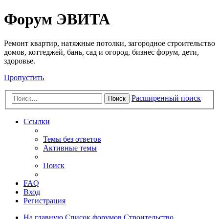
Регистрация
Форум ЭВИТА
Ремонт квартир, натяжные потолки, загородное строительство
домов, коттеджей, бань, сад и огород, бизнес форум, дети,
здоровье.
Пропустить
Расширенный поиск
Поиск
Ссылки
Темы без ответов
Активные темы
Поиск
FAQ
Вход
Р
е
г
и
с
т
р
а
ц
и
я
На главную
Список форумов
Строительство