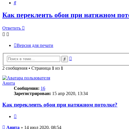
Поиск
Как переклеить обои при натяжном пот
Ответить
О
т
в
е
т
и
т
ь
Версия для печати
Расширенный
Поиск
поиск
2 сообщения • Страница
1
из
1
Анита
Сообщения:
16
Зарегистрирован:
15 апр 2020, 13:34
Как переклеить обои при натяжном потолке?
Цитата
Сообщение
Анита
»
14 июл 2020, 08:54