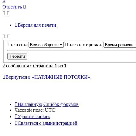
к
Ответить
О
т
в
е
т
и
т
ь
началу
Версия для печати
Показать:
Поле сортировки:
2 сообщения • Страница
1
из
1
Вернуться в «НАТЯЖНЫЕ ПОТОЛКИ»
На главную
Список форумов
Часовой пояс:
UTC
Удалить cookies
Связаться
С
в
я
з
а
т
ь
с
я
с
а
д
м
и
н
и
с
т
р
а
ц
и
е
й
с
администрацией