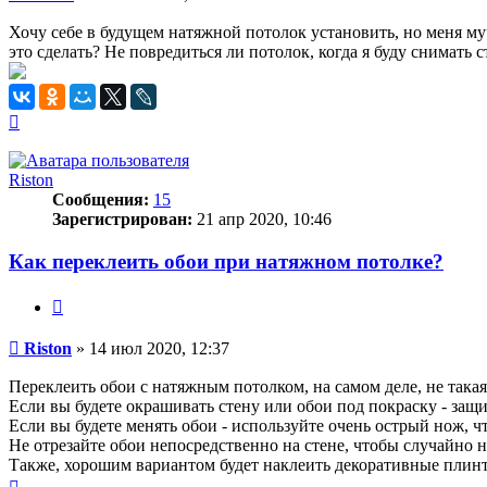
Хочу себе в будущем натяжной потолок установить, но меня муча
это сделать? Не повредиться ли потолок, когда я буду снимать 
Вернуться
к
началу
Riston
Сообщения:
15
Зарегистрирован:
21 апр 2020, 10:46
Как переклеить обои при натяжном потолке?
Цитата
Сообщение
Riston
»
14 июл 2020, 12:37
Переклеить обои с натяжным потолком, на самом деле, не такая
Если вы будете окрашивать стену или обои под покраску - защ
Если вы будете менять обои - используйте очень острый нож, ч
Не отрезайте обои непосредственно на стене, чтобы случайно н
Также, хорошим вариантом будет наклеить декоративные плинт
Вернуться