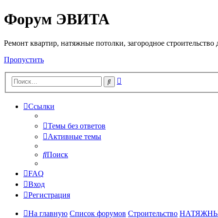
Форум ЭВИТА
Регистрация
Ремонт квартир, натяжные потолки, загородное строительство до
Пропустить
Расширенный
Поиск
поиск
Ссылки
Темы без ответов
Активные темы
Поиск
FAQ
Вход
Р
е
г
и
с
т
р
а
ц
и
я
На главную
Список форумов
Строительство
НАТЯЖНЫ