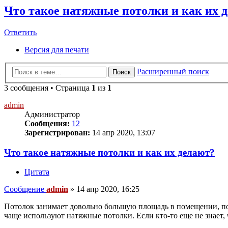
Что такое натяжные потолки и как их 
Ответить
О
т
в
е
т
и
т
ь
Версия для печати
Расширенный поиск
Поиск
3 сообщения • Страница
1
из
1
admin
Администратор
Сообщения:
12
Зарегистрирован:
14 апр 2020, 13:07
Что такое натяжные потолки и как их делают?
Цитата
Сообщение
admin
»
14 апр 2020, 16:25
Потолок занимает довольно большую площадь в помещении, поэ
чаще используют натяжные потолки. Если кто-то еще не знает, ч