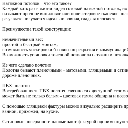
Натяжной потолок – что это такое?
Каждый хоть раз в жизни видел готовый натяжной потолок, но
называют прочное виниловое или полиэстеровое тканевое полот
результате получается идеально ровная, гладкая плоскость.
Преимущества такой конструкции:
незначительный вес;
простой и быстрый монтаж;
возможность маскировки базового перекрытия и коммуникаци
Возможность установки точечной позволила натяжным потолк
Из чего сделано полотно
Полотна бывают пленочными – матовыми, глянцевыми и сатинов
дороже пленочных.
ПВХ полотно
Востребованность ПВХ полотен связано сих доступной стоимос
может быть не только белым – цветовая гамма обширна и позво
С помощью глянцевой фактуры можно визуально расширить прос
ванной, прихожей, на кухне.
Сатиновые поверхности напоминают фактурой одноименную ткан