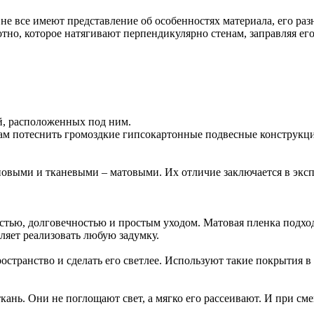
 не все имеют представление об особенностях материала, его р
но, которое натягивают перпендикулярно стенам, заправляя его
й, расположенных под ним.
ам потеснить громоздкие гипсокартонные подвесные конструкц
ыми и тканевыми – матовыми. Их отличие заключается в эксплу
тью, долговечностью и простым уходом. Матовая пленка подходи
ляет реализовать любую задумку.
транство и сделать его светлее. Используют такие покрытия в
ь. Они не поглощают свет, а мягко его рассеивают. И при сме