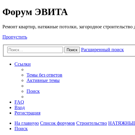
Регистрация
Форум ЭВИТА
Ремонт квартир, натяжные потолки, загородное строительство до
Пропустить
Расширенный поиск
Поиск
Ссылки
Темы без ответов
Активные темы
Поиск
FAQ
Вход
Р
е
г
и
с
т
р
а
ц
и
я
На главную
Список форумов
Строительство
НАТЯЖНЫЕ
Поиск