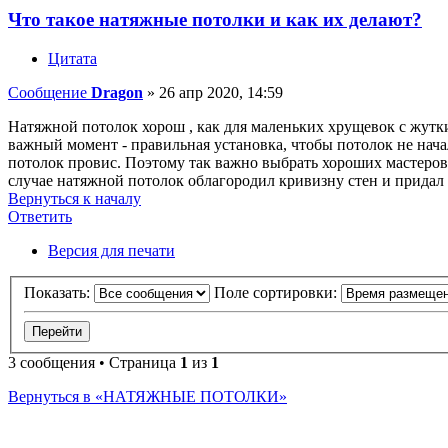
Что такое натяжные потолки и как их делают?
Цитата
Сообщение
Dragon
»
26 апр 2020, 14:59
Натяжной потолок хорош , как для маленьких хрущевок с жутки
важный момент - правильная установка, чтобы потолок не начал
потолок провис. Поэтому так важно выбрать хороших мастеров 
случае натяжной потолок облагородил кривизну стен и придал
Вернуться к началу
Ответить
О
т
в
е
т
и
т
ь
Версия для печати
Показать:
Поле сортировки:
3 сообщения • Страница
1
из
1
Вернуться в «НАТЯЖНЫЕ ПОТОЛКИ»