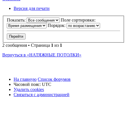
Версия для печати
Показать:
Поле сортировки:
Порядок:
2 сообщения • Страница
1
из
1
Вернуться в «НАТЯЖНЫЕ ПОТОЛКИ»
На главную
Список форумов
Часовой пояс:
UTC
Удалить cookies
Связаться
С
в
я
з
а
т
ь
с
я
с
а
д
м
и
н
и
с
т
р
а
ц
и
е
й
с
администрацией