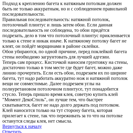
Подход к креплению багета к натяжным потолкам должен
быть не только аккуратным, но и с соблюдением правильной
последовательности.
Правильная последовательность: натяжной потолок,
потолочный плинтус и лишь затем обои. Если данная
последовательность не соблюдена, то обои придётся
подрезать, дело в том что потолочный плинтус приклеивается
только к стене и никак иначе. К натяжному потолку багет не
клеят, он пойдёт морщинами в районе склейки.
Обои убираются, по одной причине, перед поклейкой багета
стены необходимо загрунтовать для лучшей адгезии.
Теперь сам процесс. Кисточкой наносим грунтовку на стены,
достаточно только в том месте где будет багет, можно даже
линию прочертить. Если есть обои, подрезаем их по ширине
багета, тут надо работать аккуратно нож и натяжной потолок
вещи не совместимые. Далее подрезаем углы на
полиуретановом потолочном плинтусе, тут понадобится
стусло. Теперь пришло время клея, советую купить клей
"Момент ДекоСтиль", он лучше тем, что быстрее
схватывается, багет не надо долго держать под потолком.
Клей наносится только на тут сторону багета, которая
прилегает к стене, так что переживать за то что на потолке
останутся следы клея, нет смысла.
Вернуться к началу
Ответить
О
т
в
е
т
и
т
ь