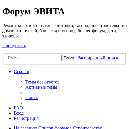
Регистрация
Форум ЭВИТА
Ремонт квартир, натяжные потолки, загородное строительство
домов, коттеджей, бань, сад и огород, бизнес форум, дети,
здоровье.
Пропустить
Расширенный поиск
Поиск
Ссылки
Темы без ответов
Активные темы
Поиск
FAQ
Вход
Р
е
г
и
с
т
р
а
ц
и
я
На главную
Список форумов
Строительство