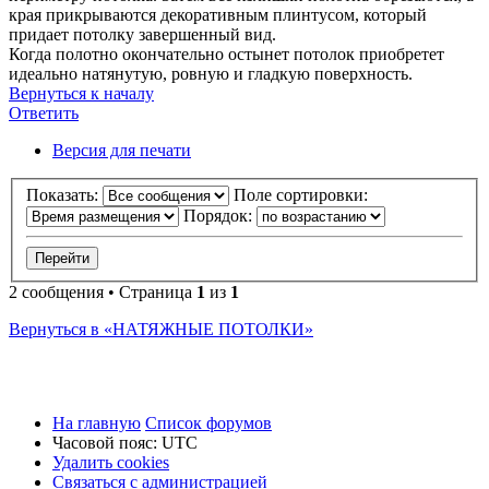
края прикрываются декоративным плинтусом, который
придает потолку завершенный вид.
Когда полотно окончательно остынет потолок приобретет
идеально натянутую, ровную и гладкую поверхность.
Вернуться к началу
Ответить
О
т
в
е
т
и
т
ь
Версия для печати
Показать:
Поле сортировки:
Порядок:
2 сообщения • Страница
1
из
1
Вернуться в «НАТЯЖНЫЕ ПОТОЛКИ»
На главную
Список форумов
Часовой пояс:
UTC
Удалить cookies
Связаться
С
в
я
з
а
т
ь
с
я
с
а
д
м
и
н
и
с
т
р
а
ц
и
е
й