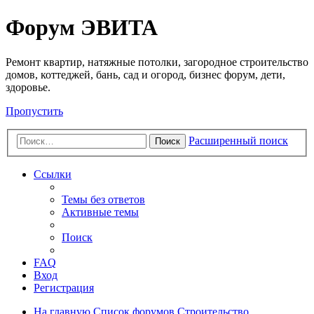
Регистрация
Форум ЭВИТА
Ремонт квартир, натяжные потолки, загородное строительство
домов, коттеджей, бань, сад и огород, бизнес форум, дети,
здоровье.
Пропустить
Расширенный поиск
Поиск
Ссылки
Темы без ответов
Активные темы
Поиск
FAQ
Вход
Р
е
г
и
с
т
р
а
ц
и
я
На главную
Список форумов
Строительство