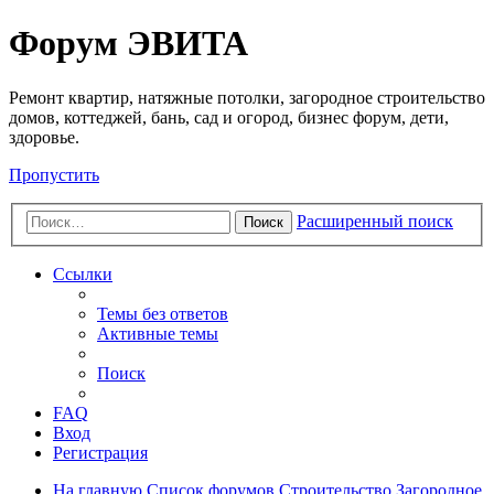
Регистрация
Форум ЭВИТА
Ремонт квартир, натяжные потолки, загородное строительство
домов, коттеджей, бань, сад и огород, бизнес форум, дети,
здоровье.
Пропустить
Расширенный поиск
Поиск
Ссылки
Темы без ответов
Активные темы
Поиск
FAQ
Вход
Р
е
г
и
с
т
р
а
ц
и
я
На главную
Список форумов
Строительство
Загородное