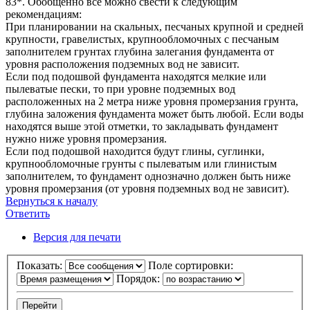
83*. Обобщенно все можно свести к следующим
рекомендациям:
При планировании на скальных, песчаных крупной и средней
крупности, гравелистых, крупнообломочных с песчаным
заполнителем грунтах глубина залегания фундамента от
уровня расположения подземных вод не зависит.
Если под подошвой фундамента находятся мелкие или
пылеватые пески, то при уровне подземных вод
расположенных на 2 метра ниже уровня промерзания грунта,
глубина заложения фундамента может быть любой. Если воды
находятся выше этой отметки, то закладывать фундамент
нужно ниже уровня промерзания.
Если под подошвой находится будут глины, суглинки,
крупнообломочные грунты с пылеватым или глинистым
заполнителем, то фундамент однозначно должен быть ниже
уровня промерзания (от уровня подземных вод не зависит).
Вернуться к началу
Ответить
О
т
в
е
т
и
т
ь
Версия для печати
Показать:
Поле сортировки:
Порядок: