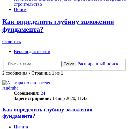
строительство
Поиск
Как определить глубину заложения
фундамента?
Ответить
О
т
в
е
т
и
т
ь
Версия для печати
Расширенный поиск
Поиск
2 сообщения • Страница
1
из
1
Andruha
Сообщения:
24
Зарегистрирован:
18 апр 2020, 11:42
Как определить глубину заложения
фундамента?
Цитата