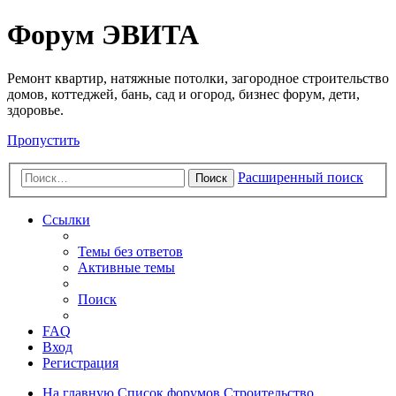
Регистрация
Форум ЭВИТА
Ремонт квартир, натяжные потолки, загородное строительство
домов, коттеджей, бань, сад и огород, бизнес форум, дети,
здоровье.
Пропустить
Расширенный поиск
Поиск
Ссылки
Темы без ответов
Активные темы
Поиск
FAQ
Вход
Р
е
г
и
с
т
р
а
ц
и
я
На главную
Список форумов
Строительство