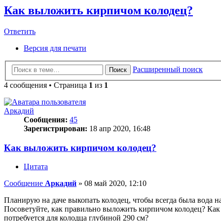
Как выложить кирпичом колодец?
Ответить
О
т
в
е
т
и
т
ь
Версия для печати
Расширенный поиск
Поиск
4 сообщения • Страница
1
из
1
Аркадий
Сообщения:
45
Зарегистрирован:
18 апр 2020, 16:48
Как выложить кирпичом колодец?
Цитата
Сообщение
Аркадий
»
08 май 2020, 12:10
Планирую на даче выкопать колодец, чтобы всегда была вода на 
Посоветуйте, как правильно выложить кирпичом колодец? Как 
потребуется для колодца глубиной 290 см?