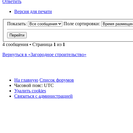
Ответить
О
т
в
е
т
и
т
ь
Версия для печати
Показать:
Поле сортировки:
4 сообщения • Страница
1
из
1
Вернуться в «Загородное строительство»
На главную
Список форумов
Часовой пояс:
UTC
Удалить cookies
Связаться
С
в
я
з
а
т
ь
с
я
с
а
д
м
и
н
и
с
т
р
а
ц
и
е
й
с
администрацией