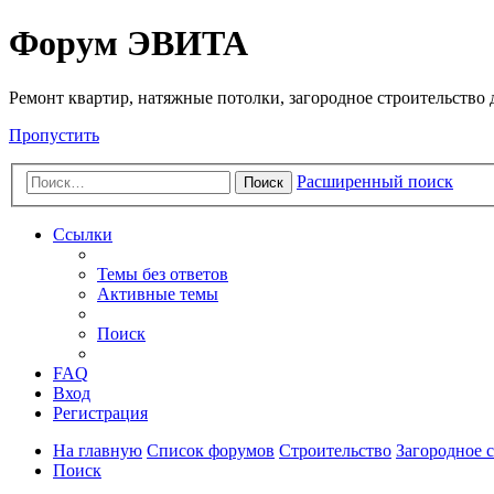
Регистрация
Форум ЭВИТА
Ремонт квартир, натяжные потолки, загородное строительство до
Пропустить
Расширенный поиск
Поиск
Ссылки
Темы без ответов
Активные темы
Поиск
FAQ
Вход
Р
е
г
и
с
т
р
а
ц
и
я
На главную
Список форумов
Строительство
Загородное 
Поиск