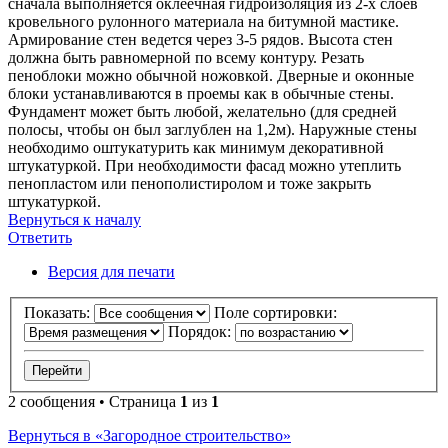
сначала выполняется оклеечная гидроизоляция из 2-х слоев
кровельного рулонного материала на битумной мастике.
Армирование стен ведется через 3-5 рядов. Высота стен
должна быть равномерной по всему контуру. Резать
пеноблоки можно обычной ножовкой. Дверные и оконные
блоки устанавливаются в проемы как в обычные стены.
Фундамент может быть любой, желательно (для средней
полосы, чтобы он был заглублен на 1,2м). Наружные стены
необходимо оштукатурить как минимум декоративной
штукатуркой. При необходимости фасад можно утеплить
пенопластом или пенополистиролом и тоже закрыть
штукатуркой.
Вернуться к началу
Ответить
О
т
в
е
т
и
т
ь
Версия для печати
Показать:
Поле сортировки:
Порядок:
2 сообщения • Страница
1
из
1
Вернуться в «Загородное строительство»