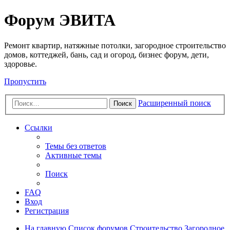
Регистрация
Форум ЭВИТА
Ремонт квартир, натяжные потолки, загородное строительство
домов, коттеджей, бань, сад и огород, бизнес форум, дети,
здоровье.
Пропустить
Расширенный поиск
Поиск
Ссылки
Темы без ответов
Активные темы
Поиск
FAQ
Вход
Р
е
г
и
с
т
р
а
ц
и
я
На главную
Список форумов
Строительство
Загородное