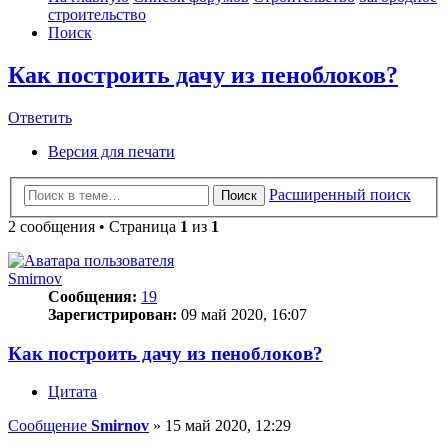
строительство
Поиск
Как построить дачу из пеноблоков?
Ответить
О
т
в
е
т
и
т
ь
Версия для печати
Расширенный поиск
Поиск
2 сообщения • Страница
1
из
1
Smirnov
Сообщения:
19
Зарегистрирован:
09 май 2020, 16:07
Как построить дачу из пеноблоков?
Цитата
Сообщение
Smirnov
»
15 май 2020, 12:29