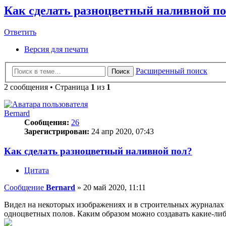
Как сделать разноцветный наливной п
Ответить
О
т
в
е
т
и
т
ь
Версия для печати
Расширенный поиск
Поиск
2 сообщения • Страница
1
из
1
Bernard
Сообщения:
26
Зарегистрирован:
24 апр 2020, 07:43
Как сделать разноцветный наливной пол?
Цитата
Сообщение
Bernard
»
20 май 2020, 11:11
Видел на некоторых изображениях и в строительных журналах
одноцветных полов. Каким образом можно создавать какие-либ