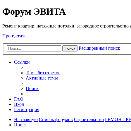
Регистрация
Форум ЭВИТА
Ремонт квартир, натяжные потолки, загородное строительство до
Пропустить
Расширенный поиск
Поиск
Ссылки
Темы без ответов
Активные темы
Поиск
FAQ
Вход
Р
е
г
и
с
т
р
а
ц
и
я
На главную
Список форумов
Строительство
РЕМОНТ К
Поиск