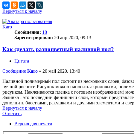
Вернуться к началу
Karo
Сообщения:
18
Зарегистрирован:
20 апр 2020, 09:13
Как сделать разноцветный наливной пол?
Цитата
Сообщение
Karo
»
20 май 2020, 13:40
Наливной полимерный пол состоит из нескольких слоев, базов
ручной росписи.Рисунок можно наносить акриловыми, полиме
рисунком. Наклеиваются пленка с готовым изображением( можн
Заливка - это последний финишный слой, который представляе
дополнить блестками, ракушками и другими элементами и све
Вернуться к началу
Ответить
О
т
в
е
т
и
т
ь
Версия для печати