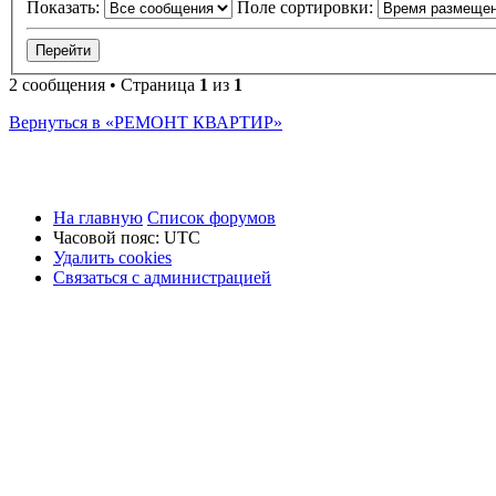
Показать:
Поле сортировки:
2 сообщения • Страница
1
из
1
Вернуться в «РЕМОНТ КВАРТИР»
На главную
Список форумов
Часовой пояс:
UTC
Удалить cookies
Связаться
С
в
я
з
а
т
ь
с
я
с
а
д
м
и
н
и
с
т
р
а
ц
и
е
й
с
администрацией
Зак
Заказать
Ремонт
По во