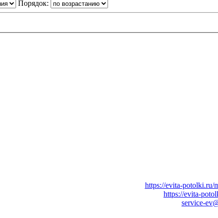
Порядок:
азать
Натяжные потолки
в Вашем городе:
https://evita-potolki.ru/
 квартиры
, дома или коттеджа в Вашем городе:
https://evita-poto
просам
размещения рекламы
обращайтесь по адресу:
service-ev