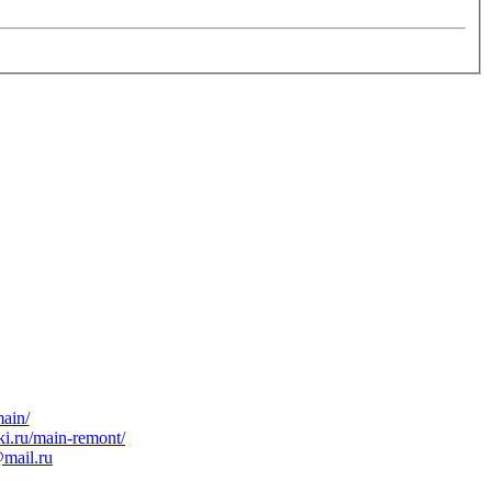
main/
lki.ru/main-remont/
@mail.ru