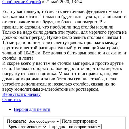
Сообщение
Сергей
»
21 май 2020, 13:24
Если у вас плывун, то сделать ленточный фундамент можно
так, как вы хотите. Только он будет тоже гулять, в зависимости
от того, какие зимы будут, но более равномерно. Вы
правильно сделали, что пробурили под столбы и залили.
Только не надо было делать эти тумбы, для мерзлого грунта не
должно быть преград. Нужно было залить столбы с шагом 1-
1,5 метра, и по ним залить ленту-цоколь, проложив между
грунтом и лентой расширительный утепляющий материал,
толщиной 10-15 см. Все должно быть армировано и связано, и
столбы, и лента.
И скорее всего у вас там не столбы выперли, а просто другие
сели. Площади опоры столбов недостаточно, чтобы держать
нагрузку от вашего домика. Можно это исправить, подняв
домик домкратами и залив бетоном севшие столбы, и еще
устройте дополнительно несколько столбов, связав их по
верху монолитным железобетонным ростверком.
Вернуться к началу
Ответить
О
т
в
е
т
и
т
ь
Версия для печати
Показать:
Поле сортировки:
Порядок: