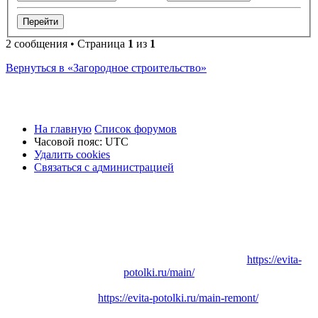
2 сообщения • Страница
1
из
1
Вернуться в «Загородное строительство»
На главную
Список форумов
Часовой пояс:
UTC
Удалить cookies
Связаться
С
в
я
з
а
т
ь
с
я
с
а
д
м
и
н
и
с
т
р
а
ц
и
е
й
с
администрацией
Заказать
Натяжные потолки
в Вашем городе:
https://evita-
potolki.ru/main/
Заказать
Ремонт квартиры
, дома или коттеджа в Вашем
городе:
https://evita-potolki.ru/main-remont/
По вопросам
размещения рекламы
обращайтесь по адресу: