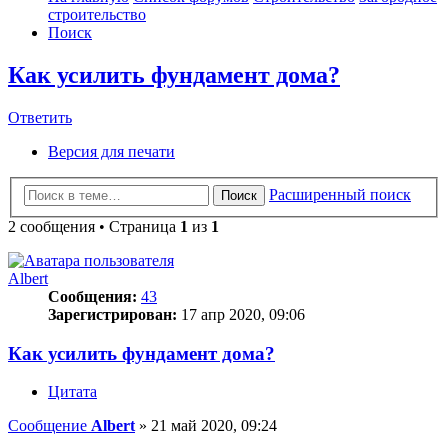
строительство
Поиск
Как усилить фундамент дома?
Ответить
О
т
в
е
т
и
т
ь
Версия для печати
Расширенный поиск
Поиск
2 сообщения • Страница
1
из
1
Albert
Сообщения:
43
Зарегистрирован:
17 апр 2020, 09:06
Как усилить фундамент дома?
Цитата
Сообщение
Albert
»
21 май 2020, 09:24