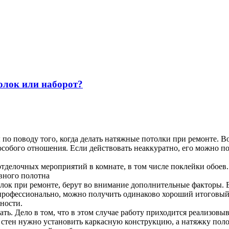
толок или наборот?
по поводу того, когда делать натяжные потолки при ремонте. В
 особого отношения. Если действовать неаккуратно, его можно п
делочных мероприятий в комнате, в том числе поклейки обоев.
ивного полотна
олок при ремонте, берут во внимание дополнительные факторы. Е
профессионально, можно получить одинаково хороший итоговый р
ности.
ь. Дело в том, что в этом случае работу приходится реализовыв
 стен нужно установить каркасную конструкцию, а натяжку поло