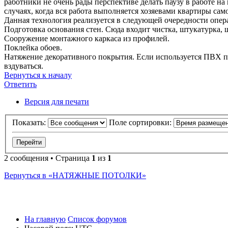
работники не очень рады перспективе делать паузу в работе на 
случаях, когда вся работа выполняется хозяевами квартиры сам
Данная технология реализуется в следующей очередности опер
Подготовка основания стен. Сюда входит чистка, штукатурка,
Сооружение монтажного каркаса из профилей.
Поклейка обоев.
Натяжение декоративного покрытия. Если используется ПВХ пл
вздуваться.
Вернуться к началу
Ответить
О
т
в
е
т
и
т
ь
Версия для печати
Показать:
Поле сортировки:
2 сообщения • Страница
1
из
1
Вернуться в «НАТЯЖНЫЕ ПОТОЛКИ»
На главную
Список форумов