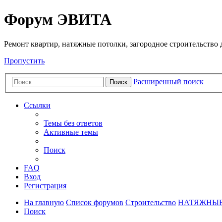
Регистрация
Форум ЭВИТА
Ремонт квартир, натяжные потолки, загородное строительство до
Пропустить
Расширенный поиск
Поиск
Ссылки
Темы без ответов
Активные темы
Поиск
FAQ
Вход
Р
е
г
и
с
т
р
а
ц
и
я
На главную
Список форумов
Строительство
НАТЯЖНЫЕ
Поиск