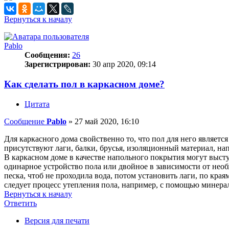
Вернуться к началу
Pablo
Сообщения:
26
Зарегистрирован:
30 апр 2020, 09:14
Как сделать пол в каркасном доме?
Цитата
Сообщение
Pablo
»
27 май 2020, 16:10
Для каркасного дома свойственно то, что пол для него являетс
присутствуют лаги, балки, брусья, изоляционный материал, на
В каркасном доме в качестве напольного покрытия могут выступ
одинарное устройство пола или двойное в зависимости от необ
песка, чтоб не проходила вода, потом установить лаги, по кр
следует процесс утепления пола, например, с помощью минера
Вернуться к началу
Ответить
О
т
в
е
т
и
т
ь
Версия для печати