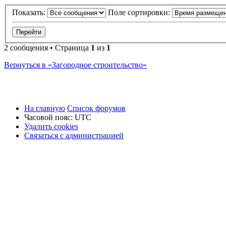
Показать:
Поле сортировки:
2 сообщения • Страница
1
из
1
Вернуться в «Загородное строительство»
На главную
Список форумов
Часовой пояс:
UTC
Удалить cookies
Связаться
С
в
я
з
а
т
ь
с
я
с
а
д
м
и
н
и
с
т
р
а
ц
и
е
й
с
администрацией
Зак
Заказать
Ремонт
По во