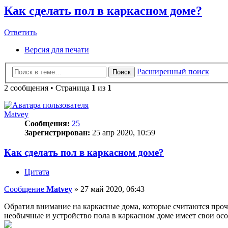
Как сделать пол в каркасном доме?
Ответить
О
т
в
е
т
и
т
ь
Версия для печати
Расширенный поиск
Поиск
2 сообщения • Страница
1
из
1
Matvey
Сообщения:
25
Зарегистрирован:
25 апр 2020, 10:59
Как сделать пол в каркасном доме?
Цитата
Сообщение
Matvey
»
27 май 2020, 06:43
Обратил внимание на каркасные дома, которые считаются проч
необычные и устройство пола в каркасном доме имеет свои ос