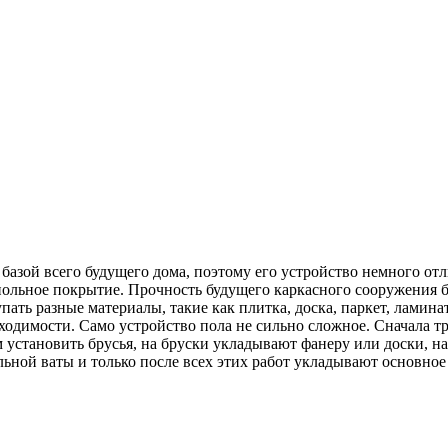
я базой всего будущего дома, поэтому его устройство немного от
польное покрытие. Прочность будущего каркасного сооружения бу
ать разные материалы, такие как плитка, доска, паркет, ламинат
ходимости. Само устройство пола не сильно сложное. Сначала тр
аям установить брусья, на бруски укладывают фанеру или доски,
льной ваты и только после всех этих работ укладывают основное