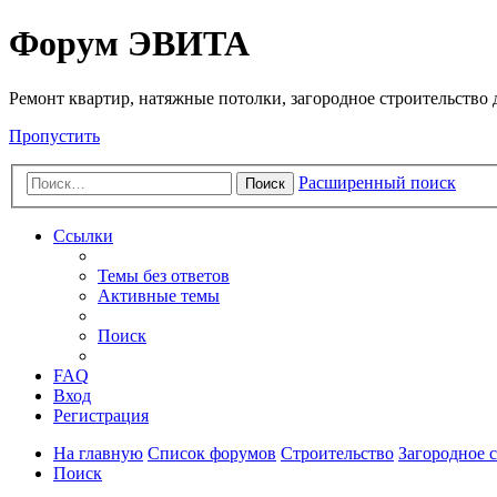
Регистрация
Форум ЭВИТА
Ремонт квартир, натяжные потолки, загородное строительство до
Пропустить
Расширенный поиск
Поиск
Ссылки
Темы без ответов
Активные темы
Поиск
FAQ
Вход
Р
е
г
и
с
т
р
а
ц
и
я
На главную
Список форумов
Строительство
Загородное 
Поиск