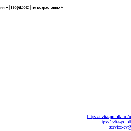
Порядок:
азать
Натяжные потолки
в Вашем городе:
https://evita-potolki.ru/
 квартиры
, дома или коттеджа в Вашем городе:
https://evita-poto
просам
размещения рекламы
обращайтесь по адресу:
service-ev