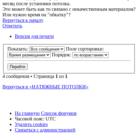
месяц после установки потолка.
Это может быть как то связано с некачественным материалом?
Или нужно время на "обкатку"?
Вернуться к началу
Ответить
О
т
в
е
т
и
т
ь
Версия для печати
Показать:
Поле сортировки:
Порядок:
4 сообщения • Страница
1
из
1
Вернуться в «НАТЯЖНЫЕ ПОТОЛКИ»
На главную
Список форумов
Часовой пояс:
UTC
Удалить cookies
Связаться
С
в
я
з
а
т
ь
с
я
с
а
д
м
и
н
и
с
т
р
а
ц
и
е
й
с