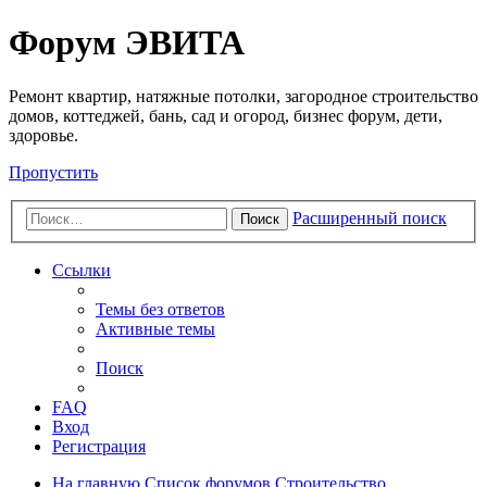
Регистрация
Форум ЭВИТА
Ремонт квартир, натяжные потолки, загородное строительство
домов, коттеджей, бань, сад и огород, бизнес форум, дети,
здоровье.
Пропустить
Расширенный поиск
Поиск
Ссылки
Темы без ответов
Активные темы
Поиск
FAQ
Вход
Р
е
г
и
с
т
р
а
ц
и
я
На главную
Список форумов
Строительство