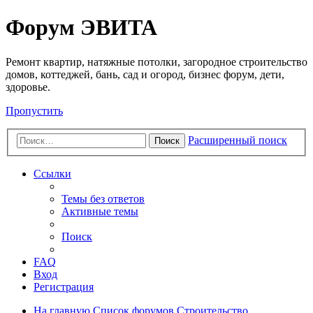
Регистрация
Форум ЭВИТА
Ремонт квартир, натяжные потолки, загородное строительство
домов, коттеджей, бань, сад и огород, бизнес форум, дети,
здоровье.
Пропустить
Расширенный поиск
Поиск
Ссылки
Темы без ответов
Активные темы
Поиск
FAQ
Вход
Р
е
г
и
с
т
р
а
ц
и
я
На главную
Список форумов
Строительство