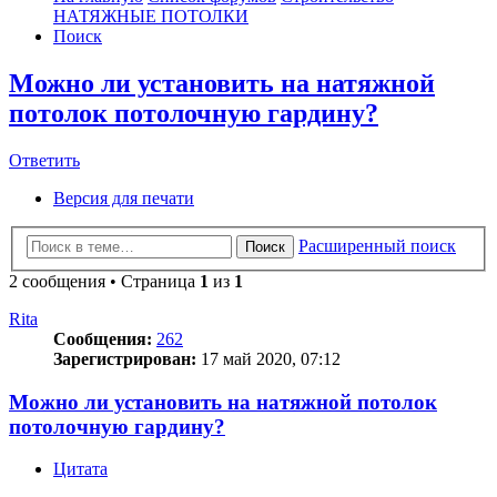
НАТЯЖНЫЕ ПОТОЛКИ
Поиск
Можно ли установить на натяжной
потолок потолочную гардину?
Ответить
О
т
в
е
т
и
т
ь
Версия для печати
Расширенный поиск
Поиск
2 сообщения • Страница
1
из
1
Rita
Сообщения:
262
Зарегистрирован:
17 май 2020, 07:12
Можно ли установить на натяжной потолок
потолочную гардину?
Цитата