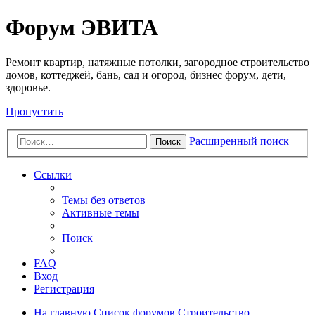
Регистрация
Форум ЭВИТА
Ремонт квартир, натяжные потолки, загородное строительство
домов, коттеджей, бань, сад и огород, бизнес форум, дети,
здоровье.
Пропустить
Расширенный поиск
Поиск
Ссылки
Темы без ответов
Активные темы
Поиск
FAQ
Вход
Р
е
г
и
с
т
р
а
ц
и
я
На главную
Список форумов
Строительство