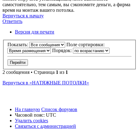
самостоятельно, тем самым, вы сэкономите деньги, а фирма
время на монтаж вашего потолка.
Вернуться к началу
Ответить
О
т
в
е
т
и
т
ь
Версия для печати
Показать:
Поле сортировки:
Порядок:
2 сообщения • Страница
1
из
1
Вернуться в «НАТЯЖНЫЕ ПОТОЛКИ»
На главную
Список форумов
Часовой пояс:
UTC
Удалить cookies
Связаться
С
в
я
з
а
т
ь
с
я
с
а
д
м
и
н
и
с
т
р
а
ц
и
е
й
с
администрацией