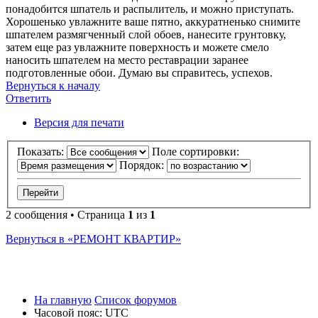
понадобится шпатель и распылитель, и можно приступать.
Хорошенько увлажните ваше пятно, аккуратненько снимите
шпателем размягченный слой обоев, нанесите грунтовку,
затем еще раз увлажните поверхность и можете смело
наносить шпателем на место реставрации заранее
подготовленные обои. Думаю вы справитесь, успехов.
Вернуться к началу
Ответить
О
т
в
е
т
и
т
ь
Версия для печати
Показать:
Поле сортировки:
Порядок:
2 сообщения • Страница
1
из
1
Вернуться в «РЕМОНТ КВАРТИР»
На главную
Список форумов
Часовой пояс:
UTC