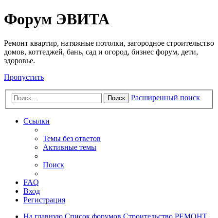
Регистрация
Форум ЭВИТА
Ремонт квартир, натяжные потолки, загородное строительство
домов, коттеджей, бань, сад и огород, бизнес форум, дети,
здоровье.
Пропустить
Расширенный поиск
Поиск
Ссылки
Темы без ответов
Активные темы
Поиск
FAQ
Вход
Р
е
г
и
с
т
р
а
ц
и
я
На главную
Список форумов
Строительство
РЕМОНТ