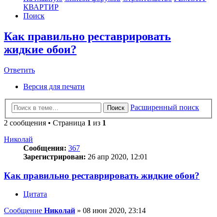
КВАРТИР
Поиск
Как правильно реставрировать
жидкие обои?
Ответить
О
т
в
е
т
и
т
ь
Версия для печати
Расширенный поиск
Поиск
2 сообщения • Страница
1
из
1
Николай
Сообщения:
367
Зарегистрирован:
26 апр 2020, 12:01
Как правильно реставрировать жидкие обои?
Цитата
Сообщение
Николай
»
08 июн 2020, 23:14