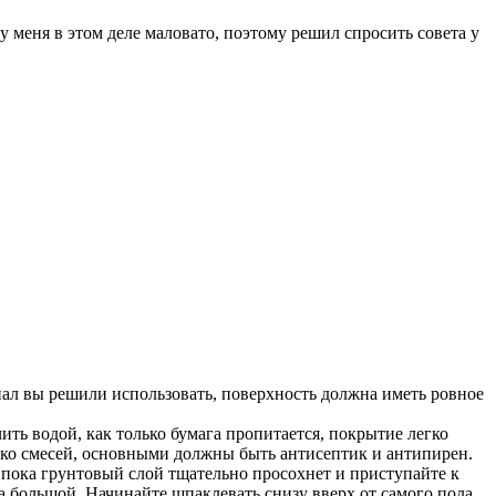
 меня в этом деле маловато, поэтому решил спросить совета у
иал вы решили использовать, поверхность должна иметь ровное
ить водой, как только бумага пропитается, покрытие легко
лько смесей, основными должны быть антисептик и антипирен.
пока грунтовый слой тщательно просохнет и приступайте к
а большой. Начинайте шпаклевать снизу вверх от самого пола,