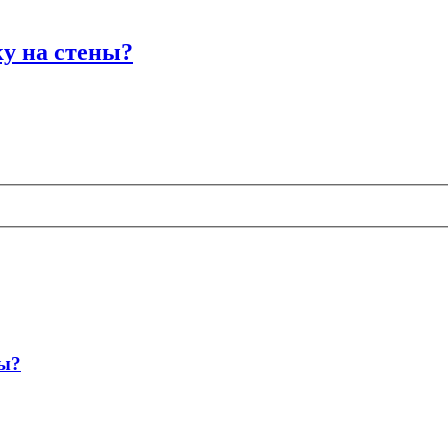
у на стены?
ны?