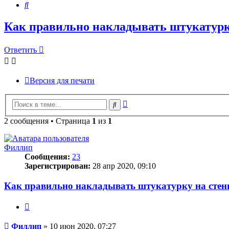
Поиск
Как правильно накладывать штукатурк
Ответить
О
т
в
е
т
и
т
ь
Версия для печати
Расширенный
Поиск
поиск
2 сообщения • Страница
1
из
1
Филлип
Сообщения:
23
Зарегистрирован:
28 апр 2020, 09:10
Как правильно накладывать штукатурку на сте
Цитата
Сообщение
Филлип
»
10 июн 2020, 07:27