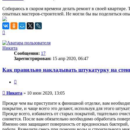
Собираюсь в скором времени делать ремонт в своей квартире. 
опытных мастеров-строителей. Не могли бы вы поделиться оп
Вернуться
к
началу
Никита
Сообщения:
17
Зарегистрирован:
15 апр 2020, 06:47
Как правильно накладывать штукатурку на сте
Цитата
Сообщение
Никита
»
10 июн 2020, 13:05
Прежде чем вы приступите к финишной отделке, вам необходим
покрытие, и чаще всего это делают, используя для этого штука
Прежде всего, избавьтесь от старых покрытий, тщательно очист
снимется. После вам обязательно необходимо обработать повер
Именно они защищают поверхность от вредоносных бактерий, к
работе. Разведите смесь при помощи воды и строительного мик