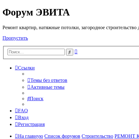
Форум ЭВИТА
Регистрация
Ремонт квартир, натяжные потолки, загородное строительство до
Пропустить
Расширенный
Поиск
поиск
Ссылки
Темы без ответов
Активные темы
Поиск
FAQ
Вход
Р
е
г
и
с
т
р
а
ц
и
я
На главную
Список форумов
Строительство
РЕМОНТ 