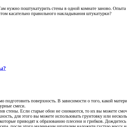
Там нужно поштукатурить стены в одной комнате заново. Опыта у
ытом касательно правильного накладывания штукатурки?
ны?
о подготовить поверхность. В зависимости о того, какой матер
турные смеси.
ив стены. Если старые обои не снимаются, то их вы можете смоч
хность, для этого вы можете использовать грунтовку или неско
оторые приводят к образованию плесени и грибков. Дождитесь 
сера, после этого маленьким шпателем наложите густую массу н