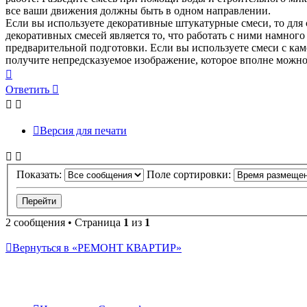
все ваши движения должны быть в одном направлении.
Если вы используете декоративные штукатурные смеси, то дл
декоративных смесей является то, что работать с ними намного
предварительной подготовки. Если вы используете смеси с кам
получите непредсказуемое изображение, которое вполне можно
Вернуться
к
Ответить
О
т
в
е
т
и
т
ь
началу
Версия для печати
Показать:
Поле сортировки:
2 сообщения • Страница
1
из
1
Вернуться в «РЕМОНТ КВАРТИР»