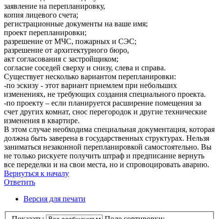
заявление на перепланировку,
копия лицевого счета;
регистрационные документы на ваше имя;
проект перепланировки;
разрешение от МЧС, пожарных и СЭС;
разрешение от архитектурного бюро,
акт согласования с застройщиком;
согласие соседей сверху и снизу, слева и справа.
Существует несколько вариантом перепланировки:
-по эскизу - этот вариант приемлем при небольших
изменениях, не требующих создания специального проекта.
-по проекту – если планируется расширение помещения за
счет других комнат, снос перегородок и другие технические
изменения в квартире.
В этом случае необходима специальная документация, которая
должна быть заверена в государственных структурах. Нельзя
заниматься незаконной перепланировкой самостоятельно. Вы
не только рискуете получить штраф и предписание вернуть
все переделки и на свои места, но и спровоцировать аварию.
Вернуться к началу
Ответить
О
т
в
е
т
и
т
ь
Версия для печати
Показать:
Поле сортировки: