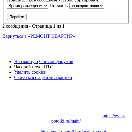
Порядок:
2 сообщения • Страница
1
из
1
Вернуться в «РЕМОНТ КВАРТИР»
На главную
Список форумов
Часовой пояс:
UTC
Удалить cookies
Связаться
С
в
я
з
а
т
ь
с
я
с
а
д
м
и
н
и
с
т
р
а
ц
и
е
й
с
администрацией
Заказать
Натяжные потолки
в Вашем городе:
https://evita-
potolki.ru/main/
Заказать
Ремонт квартиры
, дома или коттеджа в Вашем
городе:
https://evita-potolki.ru/main-remont/