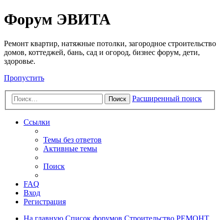
Регистрация
Форум ЭВИТА
Ремонт квартир, натяжные потолки, загородное строительство
домов, коттеджей, бань, сад и огород, бизнес форум, дети,
здоровье.
Пропустить
Расширенный поиск
Поиск
Ссылки
Темы без ответов
Активные темы
Поиск
FAQ
Вход
Р
е
г
и
с
т
р
а
ц
и
я
На главную
Список форумов
Строительство
РЕМОНТ