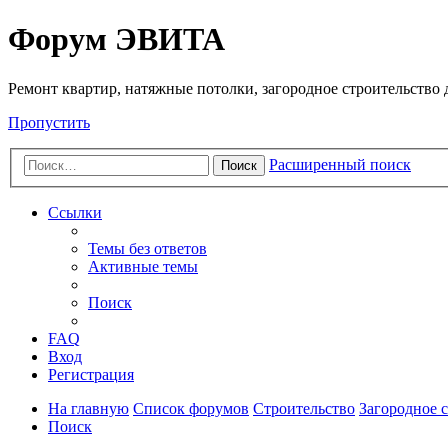
Регистрация
Форум ЭВИТА
Ремонт квартир, натяжные потолки, загородное строительство до
Пропустить
Расширенный поиск
Поиск
Ссылки
Темы без ответов
Активные темы
Поиск
FAQ
Вход
Р
е
г
и
с
т
р
а
ц
и
я
На главную
Список форумов
Строительство
Загородное 
Поиск