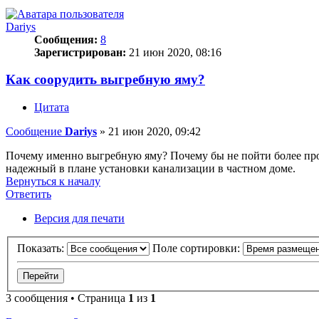
Dariys
Сообщения:
8
Зарегистрирован:
21 июн 2020, 08:16
Как соорудить выгребную яму?
Цитата
Сообщение
Dariys
»
21 июн 2020, 09:42
Почему именно выгребную яму? Почему бы не пойти более прос
надежный в плане установки канализации в частном доме.
Вернуться к началу
Ответить
О
т
в
е
т
и
т
ь
Версия для печати
Показать:
Поле сортировки:
3 сообщения • Страница
1
из
1