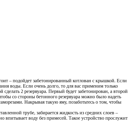
стоит – подойдет забетонированный котлован с крышкой. Если
ания воды. Если очень долго, то для вас применим только
й сделать 2 резервуара. Первый будет забетонирован, а второй
чтобы со стороны бетонного резервуара можно было надеть
саморезами. Накрывая такую яму, позаботьтесь о том, чтобы
тавленной трубе, забирается жидкость из средних слоев –
вно впитывает воду без примесей. Такое устройство прослужит