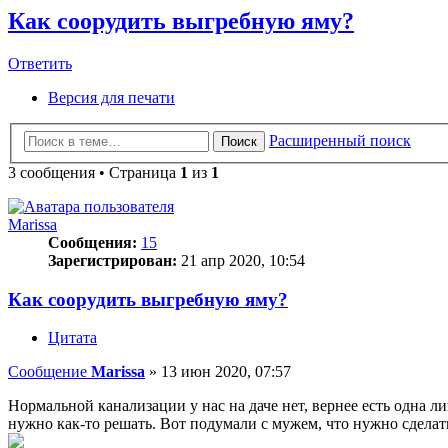
Как соорудить выгребную яму?
Ответить
О
т
в
е
т
и
т
ь
Версия для печати
Расширенный поиск
Поиск
3 сообщения • Страница
1
из
1
Marissa
Сообщения:
15
Зарегистрирован:
21 апр 2020, 10:54
Как соорудить выгребную яму?
Цитата
Сообщение
Marissa
»
13 июн 2020, 07:57
Нормальной канализации у нас на даче нет, вернее есть одна ли
нужно как-то решать. Вот подумали с мужем, что нужно сделат