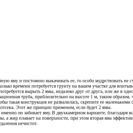
бную яму и постоянно выкачивать ее, то особо мудрствовать не 
сколько времени потребуется грунту на вашем участке для впитыв
отребуется вырыть 2 ямы, недалеко друг от друга, или же в одно
ционная труба, приблизительно на высоте 1 м, таким образом, 
тобы такая конструкция не развалилась, скрепите ее маленькими 
отсека. Этот же принцип применим, если будет 2 ямы.
 именно он забивает яму. В двухкамерном варианте, благодаря вс
бы, а жир плавает на поверхности, при этом вторая яма эффекти
удаления нечистот.