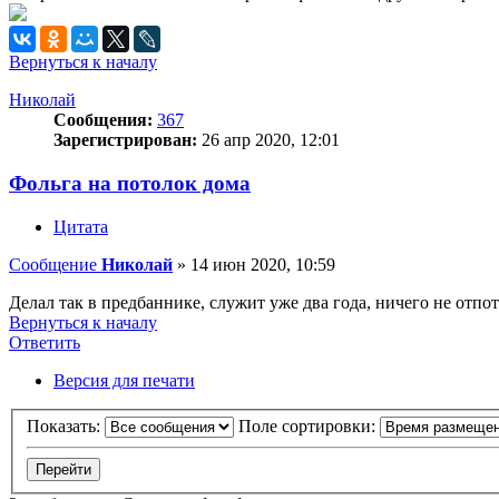
Вернуться к началу
Николай
Сообщения:
367
Зарегистрирован:
26 апр 2020, 12:01
Фольга на потолок дома
Цитата
Сообщение
Николай
»
14 июн 2020, 10:59
Делал так в предбаннике, служит уже два года, ничего не отпот
Вернуться к началу
Ответить
О
т
в
е
т
и
т
ь
Версия для печати
Показать:
Поле сортировки: