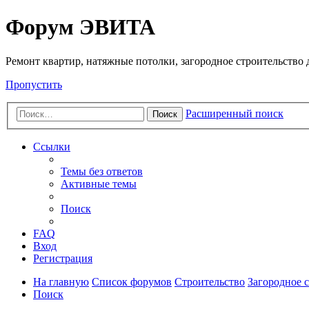
Регистрация
Форум ЭВИТА
Ремонт квартир, натяжные потолки, загородное строительство до
Пропустить
Расширенный поиск
Поиск
Ссылки
Темы без ответов
Активные темы
Поиск
FAQ
Вход
Р
е
г
и
с
т
р
а
ц
и
я
На главную
Список форумов
Строительство
Загородное 
Поиск