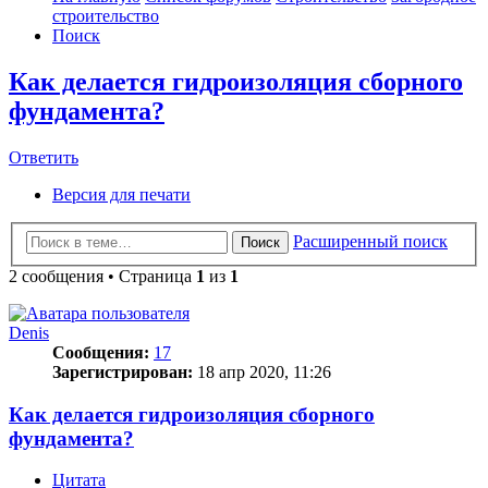
строительство
Поиск
Как делается гидроизоляция сборного
фундамента?
Ответить
О
т
в
е
т
и
т
ь
Версия для печати
Расширенный поиск
Поиск
2 сообщения • Страница
1
из
1
Denis
Сообщения:
17
Зарегистрирован:
18 апр 2020, 11:26
Как делается гидроизоляция сборного
фундамента?
Цитата