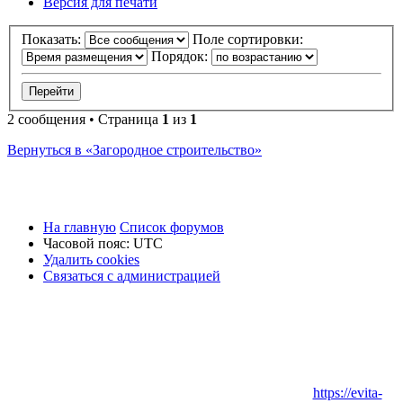
Версия для печати
Показать:
Поле сортировки:
Порядок:
2 сообщения • Страница
1
из
1
Вернуться в «Загородное строительство»
На главную
Список форумов
Часовой пояс:
UTC
Удалить cookies
Связаться
С
в
я
з
а
т
ь
с
я
с
а
д
м
и
н
и
с
т
р
а
ц
и
е
й
с
администрацией
Заказать
Натяжные потолки
в Вашем городе:
https://evita-