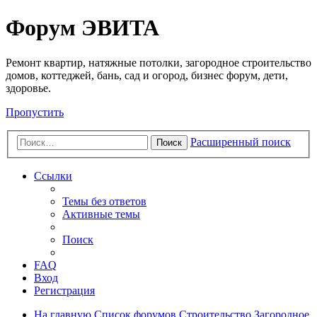
Регистрация
Форум ЭВИТА
Ремонт квартир, натяжные потолки, загородное строительство
домов, коттеджей, бань, сад и огород, бизнес форум, дети,
здоровье.
Пропустить
Расширенный поиск
Поиск
Ссылки
Темы без ответов
Активные темы
Поиск
FAQ
Вход
Р
е
г
и
с
т
р
а
ц
и
я
На главную
Список форумов
Строительство
Загородное