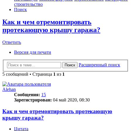
строительство
Поиск
Как и чем отремонтировать
протекающую крышу гаража?
Ответить
О
т
в
е
т
и
т
ь
Версия для печати
Расширенный поиск
Поиск
5 сообщений • Страница
1
из
1
Alehan
Сообщения:
15
Зарегистрирован:
04 май 2020, 08:30
Как и чем отремонтировать протекающую
крышу гаража?
Цитата