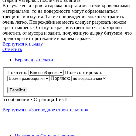
старый материал, после чего залатать.
В случае если кровля гаража покрыта мягкими кровельными
материалами, то на поверхности могут образовываться
трещины и вздутия. Такие повреждения можно устранить
очень легко. Повреждённые места следует разрезать ножом
крест-накрест. Отогнуть края, внутреннюю часть хорошо
очистить от мусора и залить полученную дырку битумом, что
предотвратит протекание в вашем гараже.
Вернуться к началу
Ответить
О
т
в
е
т
и
т
ь
Версия для печати
Показать:
Поле сортировки:
Порядок:
5 сообщений • Страница
1
из
1
Вернуться в «Загородное строительство»
На главную
Список форумов