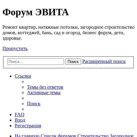
Регистрация
Форум ЭВИТА
Ремонт квартир, натяжные потолки, загородное строительство
домов, коттеджей, бань, сад и огород, бизнес форум, дети,
здоровье.
Пропустить
Расширенный поиск
Поиск
Ссылки
Темы без ответов
Активные темы
Поиск
FAQ
Вход
Р
е
г
и
с
т
р
а
ц
и
я
На главную
Список форумов
Строительство
Загородное