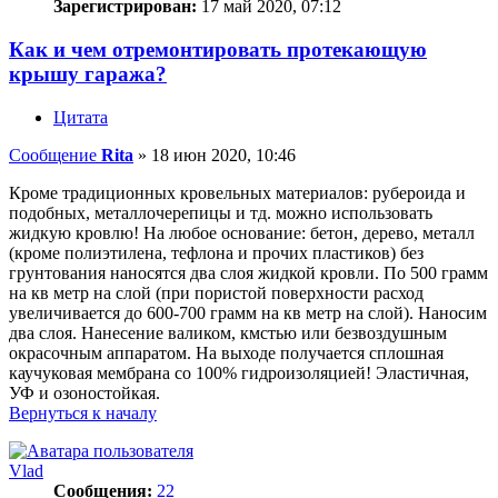
Зарегистрирован:
17 май 2020, 07:12
Как и чем отремонтировать протекающую
крышу гаража?
Цитата
Сообщение
Rita
»
18 июн 2020, 10:46
Кроме традиционных кровельных материалов: рубероида и
подобных, металлочерепицы и тд. можно использовать
жидкую кровлю! На любое основание: бетон, дерево, металл
(кроме полиэтилена, тефлона и прочих пластиков) без
грунтования наносятся два слоя жидкой кровли. По 500 грамм
на кв метр на слой (при пористой поверхности расход
увеличивается до 600-700 грамм на кв метр на слой). Наносим
два слоя. Нанесение валиком, кмстью или безвоздушным
окрасочным аппаратом. На выходе получается сплошная
каучуковая мембрана со 100% гидроизоляцией! Эластичная,
УФ и озоностойкая.
Вернуться к началу
Vlad
Сообщения:
22