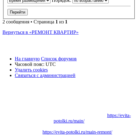
Порядок:
2 сообщения • Страница
1
из
1
Вернуться в «РЕМОНТ КВАРТИР»
На главную
Список форумов
Часовой пояс:
UTC
Удалить cookies
Связаться
С
в
я
з
а
т
ь
с
я
с
а
д
м
и
н
и
с
т
р
а
ц
и
е
й
с
администрацией
Заказать
Натяжные потолки
в Вашем городе:
https://evita-
potolki.ru/main/
Заказать
Ремонт квартиры
, дома или коттеджа в Вашем
городе:
https://evita-potolki.ru/main-remont/
По вопросам
размещения рекламы
обращайтесь по адресу: