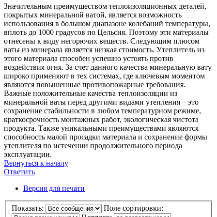
Значительным преимуществом теплоизоляционных деталей,
покрытых минеральной ватой, является возможность
использования в большом диапазоне колебаний температуры,
вплоть до 1000 градусов по Цельсия. Поэтому эти материалы
отнесены к виду негорючих веществ. Следующим плюсом
ваты из минерала является низкая стоимость. Утеплитель из
этого материала способен успешно устоять против
воздействия огня. За счет данного качества минеральную вату
широко применяют в тех системах, где ключевым моментом
являются повышенные противопожарные требования.
Важные положительные качества теплоизоляции из
минеральной ваты перед другими видами утепления – это
сохранение стабильности в любом температурном режиме,
краткосрочность монтажных работ, экологическая чистота
продукта. Также уникальными преимуществами являются
способность малой просадки материала и сохранение формы
утеплителя по истечении продолжительного периода
эксплуатации.
Вернуться к началу
Ответить
О
т
в
е
т
и
т
ь
Версия для печати
Показать:
Поле сортировки: