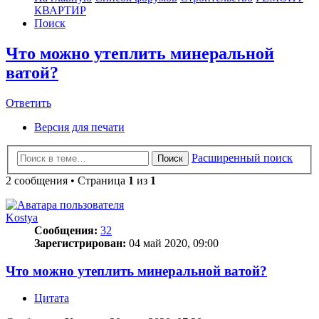
КВАРТИР
Поиск
Что можно утеплить минеральной
ватой?
Ответить
О
т
в
е
т
и
т
ь
Версия для печати
Расширенный поиск
Поиск
2 сообщения • Страница
1
из
1
Kostya
Сообщения:
32
Зарегистрирован:
04 май 2020, 09:00
Что можно утеплить минеральной ватой?
Цитата