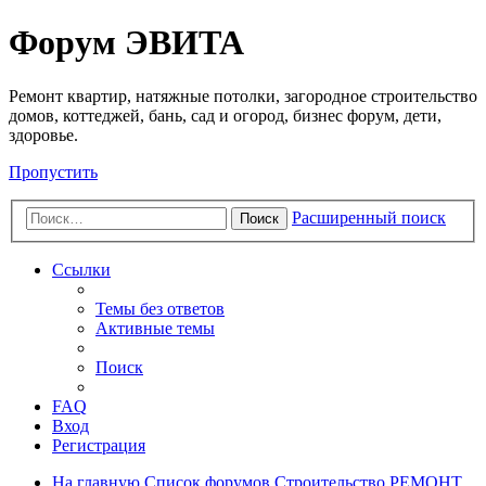
Регистрация
Форум ЭВИТА
Ремонт квартир, натяжные потолки, загородное строительство
домов, коттеджей, бань, сад и огород, бизнес форум, дети,
здоровье.
Пропустить
Расширенный поиск
Поиск
Ссылки
Темы без ответов
Активные темы
Поиск
FAQ
Вход
Р
е
г
и
с
т
р
а
ц
и
я
На главную
Список форумов
Строительство
РЕМОНТ