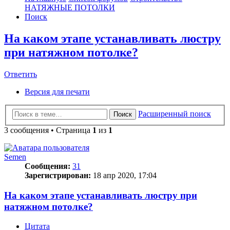
НАТЯЖНЫЕ ПОТОЛКИ
Поиск
На каком этапе устанавливать люстру
при натяжном потолке?
Ответить
О
т
в
е
т
и
т
ь
Версия для печати
Расширенный поиск
Поиск
3 сообщения • Страница
1
из
1
Semen
Сообщения:
31
Зарегистрирован:
18 апр 2020, 17:04
На каком этапе устанавливать люстру при
натяжном потолке?
Цитата