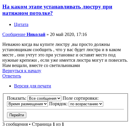
На каком этапе устанавливать люстру при
натяжном потолке?
Цитата
Сообщение
Николай
»
20 май 2020, 17:16
Неважно когда вы купите люстру ,вы просто должны
установщикам сообщить , что у вас будет люстра и в каком
месте , они учтут это при установке и оставят место под
нужные крепежи , если уже имеется люстра могут и повесить.
Нам вещали, вместе со светильниками
Вернуться к началу
Ответить
О
т
в
е
т
и
т
ь
Версия для печати
Показать:
Поле сортировки:
Порядок:
3 сообщения • Страница
1
из
1