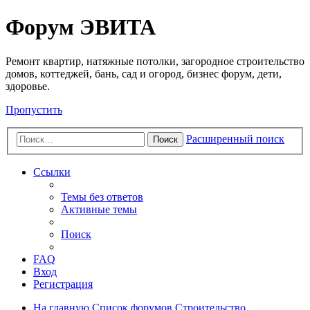
Регистрация
Форум ЭВИТА
Ремонт квартир, натяжные потолки, загородное строительство
домов, коттеджей, бань, сад и огород, бизнес форум, дети,
здоровье.
Пропустить
Расширенный поиск
Поиск
Ссылки
Темы без ответов
Активные темы
Поиск
FAQ
Вход
Р
е
г
и
с
т
р
а
ц
и
я
На главную
Список форумов
Строительство