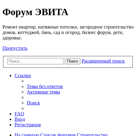
Регистрация
Форум ЭВИТА
Ремонт квартир, натяжные потолки, загородное строительство
домов, коттеджей, бань, сад и огород, бизнес форум, дети,
здоровье.
Пропустить
Расширенный поиск
Поиск
Ссылки
Темы без ответов
Активные темы
Поиск
FAQ
Вход
Р
е
г
и
с
т
р
а
ц
и
я
На главную
Список форумов
Строительство