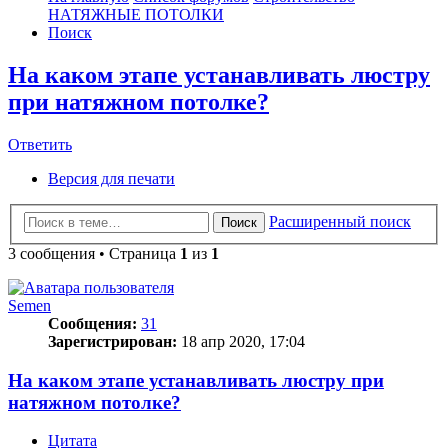
НАТЯЖНЫЕ ПОТОЛКИ
Поиск
На каком этапе устанавливать люстру
при натяжном потолке?
Ответить
О
т
в
е
т
и
т
ь
Версия для печати
Расширенный поиск
Поиск
3 сообщения • Страница
1
из
1
Semen
Сообщения:
31
Зарегистрирован:
18 апр 2020, 17:04
На каком этапе устанавливать люстру при
натяжном потолке?
Цитата