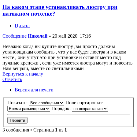
На каком этапе устанавливать люстру при
натяжном потолке?
Цитата
Сообщение
Николай
»
20 май 2020, 17:16
Неважно когда вы купите люстру ,вы просто должны
установщикам сообщить , что у вас будет люстра и в каком
месте , они учтут это при установке и оставят место под
нужные крепежи , если уже имеется люстра могут и повесить.
Нам вещали, вместе со светильниками
Вернуться к началу
Ответить
О
т
в
е
т
и
т
ь
Версия для печати
Показать:
Поле сортировки:
Порядок:
3 сообщения • Страница
1
из
1