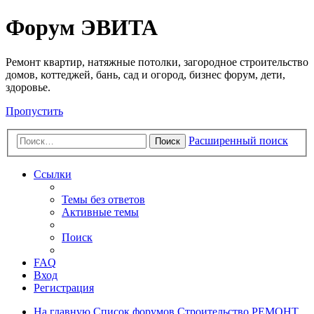
Регистрация
Форум ЭВИТА
Ремонт квартир, натяжные потолки, загородное строительство
домов, коттеджей, бань, сад и огород, бизнес форум, дети,
здоровье.
Пропустить
Расширенный поиск
Поиск
Ссылки
Темы без ответов
Активные темы
Поиск
FAQ
Вход
Р
е
г
и
с
т
р
а
ц
и
я
На главную
Список форумов
Строительство
РЕМОНТ