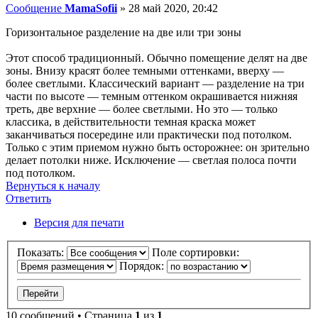
Сообщение
MamaSofii
»
28 май 2020, 20:42
Горизонтальное разделение на две или три зоны
Этот способ традиционный. Обычно помещение делят на две
зоны. Внизу красят более темными оттенками, вверху —
более светлыми. Классический вариант — разделение на три
части по высоте — темным оттенком окрашивается нижняя
треть, две верхние — более светлыми. Но это — только
классика, в действительности темная краска может
заканчиваться посередине или практически под потолком.
Только с этим приемом нужно быть осторожнее: он зрительно
делает потолки ниже. Исключение — светлая полоса почти
под потолком.
Вернуться к началу
Ответить
О
т
в
е
т
и
т
ь
Версия для печати
Показать:
Поле сортировки:
Порядок:
10 сообщений • Страница
1
из
1