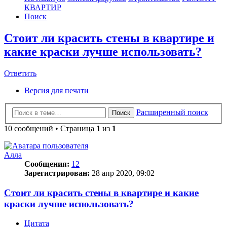
КВАРТИР
Поиск
Стоит ли красить стены в квартире и
какие краски лучше использовать?
Ответить
О
т
в
е
т
и
т
ь
Версия для печати
Расширенный поиск
Поиск
10 сообщений • Страница
1
из
1
Алла
Сообщения:
12
Зарегистрирован:
28 апр 2020, 09:02
Стоит ли красить стены в квартире и какие
краски лучше использовать?
Цитата