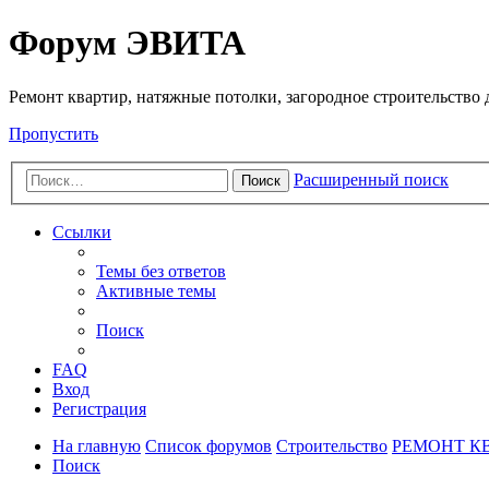
Регистрация
Форум ЭВИТА
Ремонт квартир, натяжные потолки, загородное строительство до
Пропустить
Расширенный поиск
Поиск
Ссылки
Темы без ответов
Активные темы
Поиск
FAQ
Вход
Р
е
г
и
с
т
р
а
ц
и
я
На главную
Список форумов
Строительство
РЕМОНТ К
Поиск