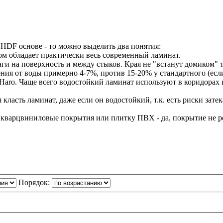
 HDF основе - то можно выделить два понятия:
ом обладает практически весь современный ламинат.
ги на поверхность и между стыков. Края не "встанут домиком" 
я от воды примерно 4-7%, против 15-20% у стандартного (если 
и Haro. Чаще всего водостойкий ламинат используют в коридорах
 класть ламинат, даже если он водостойкий, т.к. есть риски зат
кварцвиниловые покрытия или плитку ПВХ - да, покрытие не ре
Порядок: