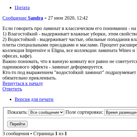
Цитата
Сообщение
Sandra
»
27 июн 2020, 12:42
Если говорить про ламинат в классическом его понимании - на
1) Влагостойкий - выдерживает влажные уборки, этим свойств
2) Водостойкий - выдерживает частые, обильные попадания вла
плиты специальными присадками и маслами. Процент расширени
коллекция Impressive и Eligna, все коллекции ламината Wineo 
офисах, кафе).
Важно понимать, что в ванную комнату все равно не советуется
парникового эффекта - ламинат деформируется.
Кто-то под выражением "водостойкий ламинат" подразумевает 
обязательно приклеивать.
Вернуться к началу
Ответить
О
т
в
е
т
и
т
ь
Версия для печати
Показать:
Поле сортировки:
3 сообщения • Страница
1
из
1