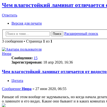
Чем влагостойкий ламинат отличается 
Ответить
О
т
в
е
т
и
т
ь
Версия для печати
Расширенный поиск
Поиск
3 сообщения • Страница
1
из
1
Нюра
Сообщения:
15
Зарегистрирован:
18 апр 2020, 16:36
Чем влагостойкий ламинат отличается от водост
Цитата
Сообщение
Нюра
»
27 июн 2020, 06:55
Раньше об этом вообще не задумывалась, но когда начала делат
о ламинате и его видах. Какие они бывают и в каких комнатах