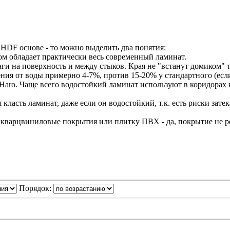
 HDF основе - то можно выделить два понятия:
ом обладает практически весь современный ламинат.
ги на поверхность и между стыков. Края не "встанут домиком" 
я от воды примерно 4-7%, против 15-20% у стандартного (если 
и Haro. Чаще всего водостойкий ламинат используют в коридорах
 класть ламинат, даже если он водостойкий, т.к. есть риски зат
кварцвиниловые покрытия или плитку ПВХ - да, покрытие не ре
Порядок: