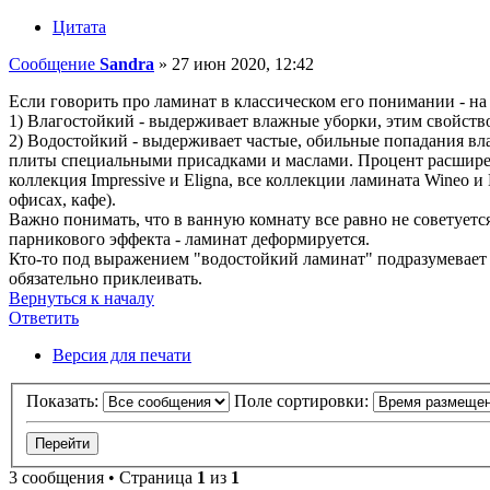
Цитата
Сообщение
Sandra
»
27 июн 2020, 12:42
Если говорить про ламинат в классическом его понимании - на
1) Влагостойкий - выдерживает влажные уборки, этим свойств
2) Водостойкий - выдерживает частые, обильные попадания вла
плиты специальными присадками и маслами. Процент расширени
коллекция Impressive и Eligna, все коллекции ламината Wineo 
офисах, кафе).
Важно понимать, что в ванную комнату все равно не советуется
парникового эффекта - ламинат деформируется.
Кто-то под выражением "водостойкий ламинат" подразумевает 
обязательно приклеивать.
Вернуться к началу
Ответить
О
т
в
е
т
и
т
ь
Версия для печати
Показать:
Поле сортировки:
3 сообщения • Страница
1
из
1