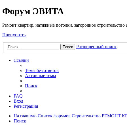
Регистрация
Форум ЭВИТА
Ремонт квартир, натяжные потолки, загородное строительство до
Пропустить
Расширенный поиск
Поиск
Ссылки
Темы без ответов
Активные темы
Поиск
FAQ
Вход
Р
е
г
и
с
т
р
а
ц
и
я
На главную
Список форумов
Строительство
РЕМОНТ К
Поиск