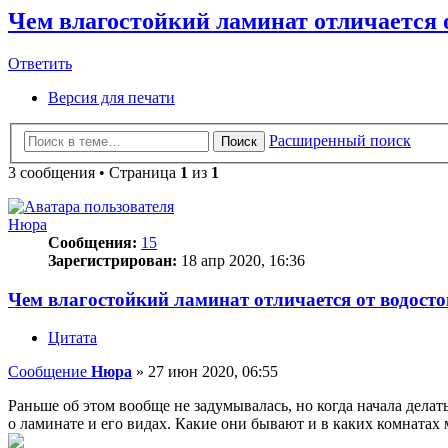
Чем влагостойкий ламинат отличается 
Ответить
О
т
в
е
т
и
т
ь
Версия для печати
Расширенный поиск
Поиск
3 сообщения • Страница
1
из
1
Нюра
Сообщения:
15
Зарегистрирован:
18 апр 2020, 16:36
Чем влагостойкий ламинат отличается от водост
Цитата
Сообщение
Нюра
»
27 июн 2020, 06:55
Раньше об этом вообще не задумывалась, но когда начала делат
о ламинате и его видах. Какие они бывают и в каких комнатах