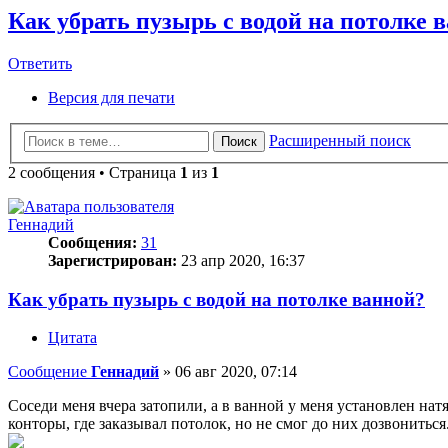
Как убрать пузырь с водой на потолке 
Ответить
О
т
в
е
т
и
т
ь
Версия для печати
Расширенный поиск
Поиск
2 сообщения • Страница
1
из
1
Геннадий
Сообщения:
31
Зарегистрирован:
23 апр 2020, 16:37
Как убрать пузырь с водой на потолке ванной?
Цитата
Сообщение
Геннадий
»
06 авг 2020, 07:14
Соседи меня вчера затопили, а в ванной у меня установлен нат
конторы, где заказывал потолок, но не смог до них дозвонитьс