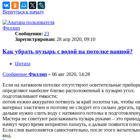
Вернуться к началу
Филлип
Сообщения:
23
Зарегистрирован:
28 апр 2020, 09:10
Как убрать пузырь с водой на потолке ванной?
Цитата
Сообщение
Филлип
»
06 авг 2020, 14:28
Если на натяжном потолке отсутствуют осветительные приборы
определяют наиболее близко расположенный к пузырю угол;
подготавливают емкости;
потом нужно аккуратно потянуть за край полотна так, чтобы о
материал эластичен и поэтому не следует его сильно дергать,
дальше нужно слить воду с натяжного потолка в подготовленну
Мастера не советуют разглаживать пузырь руками – это приводит
начнут через время неприятно пахнуть, а дальше появится плес
Если слив выполняется самостоятельно, после этого желатель
вид.