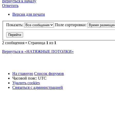
Вернуться к началу
Ответить
О
т
в
е
т
и
т
ь
Версия для печати
Показать:
Поле сортировки:
2 сообщения • Страница
1
из
1
Вернуться в «НАТЯЖНЫЕ ПОТОЛКИ»
На главную
Список форумов
Часовой пояс:
UTC
Удалить cookies
Связаться
С
в
я
з
а
т
ь
с
я
с
а
д
м
и
н
и
с
т
р
а
ц
и
е
й
с
администрацией