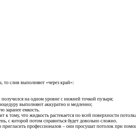
, то слив выполняют «через край»:
н получился на одном уровне с нижней точкой пузыря;
 процедуру выполняют аккуратно и медленно;
ю заранее емкость.
 к тому, что жидкость растекается по всей поверхности потолка.
ень, с которой потом справиться будет довольно сложно.
но пригласить профессионалов – они просушат потолок при пом