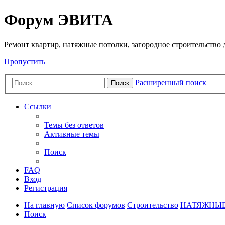
Регистрация
Форум ЭВИТА
Ремонт квартир, натяжные потолки, загородное строительство до
Пропустить
Расширенный поиск
Поиск
Ссылки
Темы без ответов
Активные темы
Поиск
FAQ
Вход
Р
е
г
и
с
т
р
а
ц
и
я
На главную
Список форумов
Строительство
НАТЯЖНЫЕ
Поиск