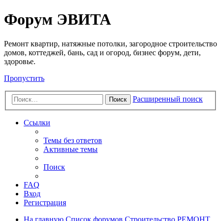
Регистрация
Форум ЭВИТА
Ремонт квартир, натяжные потолки, загородное строительство
домов, коттеджей, бань, сад и огород, бизнес форум, дети,
здоровье.
Пропустить
Расширенный поиск
Поиск
Ссылки
Темы без ответов
Активные темы
Поиск
FAQ
Вход
Р
е
г
и
с
т
р
а
ц
и
я
На главную
Список форумов
Строительство
РЕМОНТ