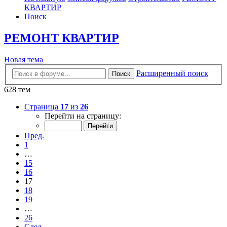
КВАРТИР
Поиск
РЕМОНТ КВАРТИР
Новая
Н
о
в
а
я
т
е
м
а
тема
Расширенный поиск
Поиск
628 тем
Страница
17
из
26
Перейти на страницу:
Пред.
1
…
15
16
17
18
19
…
26
След.