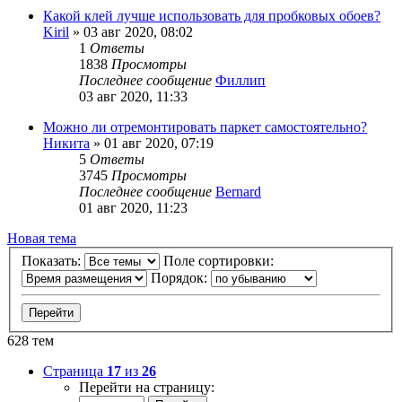
Какой клей лучше использовать для пробковых обоев?
Kiril
»
03 авг 2020, 08:02
1
Ответы
1838
Просмотры
Последнее сообщение
Филлип
03 авг 2020, 11:33
Можно ли отремонтировать паркет самостоятельно?
Никита
»
01 авг 2020, 07:19
5
Ответы
3745
Просмотры
Последнее сообщение
Bernard
01 авг 2020, 11:23
Новая
Н
о
в
а
я
т
е
м
а
тема
Показать:
Поле сортировки:
Порядок:
628 тем
Страница
17
из
26
Перейти на страницу: