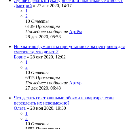
Лучше сделать штукатурные или пластиковые откосы?
Дмитрий
»
27 авг 2020, 14:17
1
2
10
Ответы
6139
Просмотры
Последнее сообщение
Артём
28 дек 2020, 05:53
Не хватило фум-ленты при установке эксцентриков для
смесителя, что делать?
Борис
»
28 окт 2020, 12:02
1
2
10
Ответы
6915
Просмотры
Последнее сообщение
Артур
27 дек 2020, 06:48
Что делать со страшными обоями в квартире, если
переклеить их невозможно?
Ольга
»
28 ноя 2020, 19:30
1
2
10
Ответы
5653
Просмотры