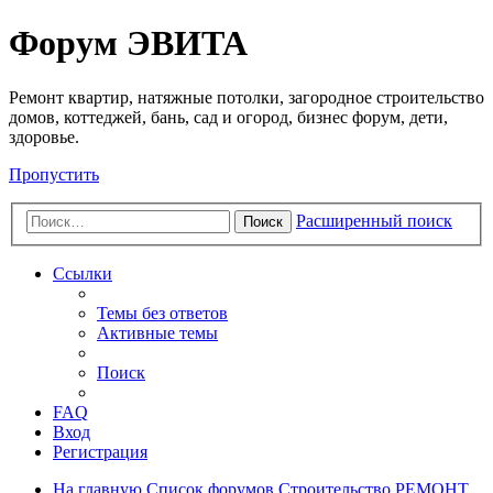
Регистрация
Форум ЭВИТА
Ремонт квартир, натяжные потолки, загородное строительство
домов, коттеджей, бань, сад и огород, бизнес форум, дети,
здоровье.
Пропустить
Расширенный поиск
Поиск
Ссылки
Темы без ответов
Активные темы
Поиск
FAQ
Вход
Р
е
г
и
с
т
р
а
ц
и
я
На главную
Список форумов
Строительство
РЕМОНТ