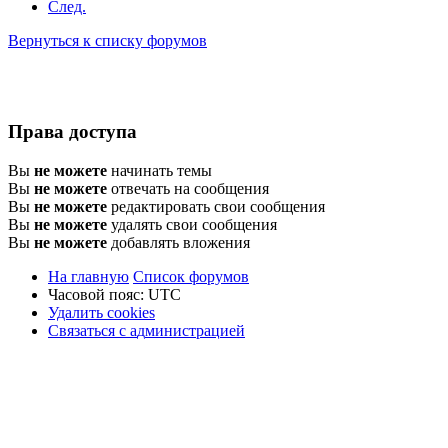
След.
Вернуться к списку форумов
Права доступа
Вы
не можете
начинать темы
Вы
не можете
отвечать на сообщения
Вы
не можете
редактировать свои сообщения
Вы
не можете
удалять свои сообщения
Вы
не можете
добавлять вложения
На главную
Список форумов
Часовой пояс:
UTC
Удалить cookies
Связаться
С
в
я
з
а
т
ь
с
я
с
а
д
м
и
н
и
с
т
р
а
ц
и
е
й
с
администрацией