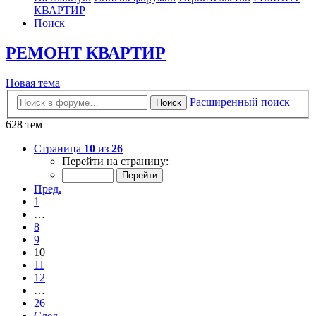
КВАРТИР
Поиск
РЕМОНТ КВАРТИР
Новая
Н
о
в
а
я
т
е
м
а
тема
Расширенный поиск
Поиск
628 тем
Страница
10
из
26
Перейти на страницу:
Пред.
1
…
8
9
10
11
12
…
26
След.