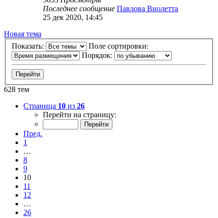
Последнее сообщение
Павлова Виолетта
25 дек 2020, 14:45
Новая
Н
о
в
а
я
т
е
м
а
тема
Показать:
Поле сортировки:
Порядок:
628 тем
Страница
10
из
26
Перейти на страницу:
Пред.
1
…
8
9
10
11
12
…
26